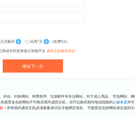
正式购买
试用7天
（收费5元）
已阅读并同意掌易云智能平台
虚拟主机购买协议
、外挂、钓鱼网站、秒赞程序、垃圾邮件等非法网站，对于成人用品、 空包网站、
险容易受攻击的网站不可购买我司虚拟主机，但可以购买我司电信线路的
云服务器
并开
款！
所有国内虚拟主机必须备案成功后才能绑定域名。 可能受攻击的网站请在虚拟主机