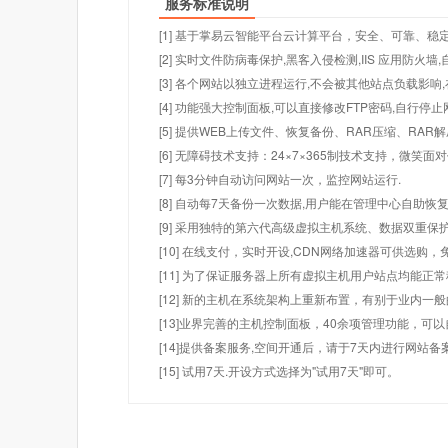
服务标准说明
[1] 基于掌易云智能平台云计算平台，安全、可靠、稳定!
[2] 实时文件防病毒保护,黑客入侵检测,IIS 应用防火
[3] 各个网站以独立进程运行,不会被其他站点负载影响,
[4] 功能强大控制面板,可以直接修改FTP密码,自行停
[5] 提供WEB上传文件、恢复备份、RAR压缩、R
[6] 无障碍技术支持：24×7×365制技术支持，微笑面
[7] 每3分钟自动访问网站一次，监控网站运行.
[8] 自动每7天备份一次数据,用户能在管理中心自助恢复
[9] 采用独特的第六代高级虚拟主机系统、数据双重保
[10] 在线支付，实时开设,CDN网络加速器可供选
[11] 为了保证服务器上所有虚拟主机用户站点均能正
[12] 新的主机在系统架构上重新布置，有别于业内一
[13]业界完善的主机控制面板，40余项管理功能，可
[14]提供备案服务,空间开通后，请于7天内进行网站备
[15] 试用7天.开设方式选择为"试用7天"即可。