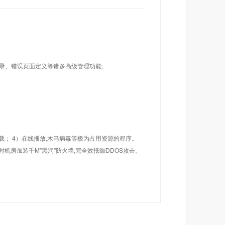
目录、错误页面定义等诸多高级管理功能;
载； 4）在线播放,木马病毒等极为占用资源的程序。
机房加装千M"黑洞"防火墙,完全效抵御DDOS攻击。