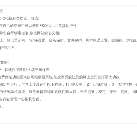
;
墙,自动抵抗各类病毒、攻击;
在自己的空间中可以使用FSO和jmail等其他控件;
止网站,自行绑定域名,修改网站缺省文档;
AR解压、站点重定向、mime设置、目录保护、文件保护、脚本错误设置、ip限制、虚拟
对任何用户。
数据;
护、软硬件/透明防火墙三重保障;
购，免费赠送功能强大的网站情报系统,如虎添翼般让您的网上空间发挥最大功效!
常稳定的运行，严禁上传及运行以下程序：1）聊天室； 2）江湖游戏； 3）大型软件下
般的传统单机系统，服务器群前端加装硬件防火墙，全面提速，稳定、安全、高效。 同时
以自行在管理中心恢复备份。
案。