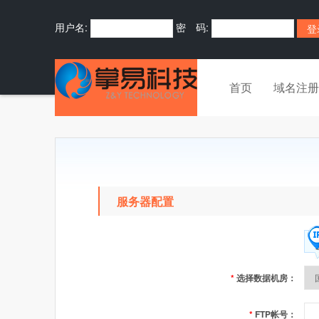
用户名:
密 码:
首页
域名注册
服务器配置
*
选择数据机房：
*
FTP帐号：